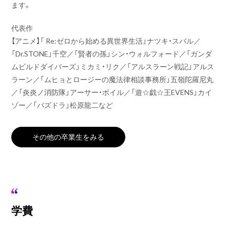
ます。
代表作
【アニメ】「 Re:ゼロから始める異世界生活」ナツキ・スバル／
「Dr.STONE」千空／「賢者の孫」シン・ウォルフォード／「ガンダ
ムビルドダイバーズ」ミカミ・リク／「アルスラーン戦記」アルス
ラーン／「ムヒョとロージーの魔法律相談事務所」五嶺陀羅尼丸
／「炎炎ノ消防隊」アーサー・ボイル／「遊☆戯☆王EVENS」カイ
ゾー／「パズドラ」松原龍二など
その他の卒業生をみる
学費