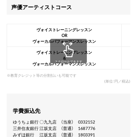
声優アーティストコース
ヴォイストレーニングレッスン
OR
ヴォーカルパフォーマンスレッスン
ヴォイストレーニングレッスン
＆
スクロールできます
ヴォーカルパフォーマンスレッスン
※
教育クレジット等の分割払いも可能です
(単位：円／税込)
学費振込先
ゆうちょ銀行 〇九九店 （当座） 0332152
三井住友銀行 江坂支店 （普通） 1687776
みずほ銀行 江坂支店 （普通） 1803391