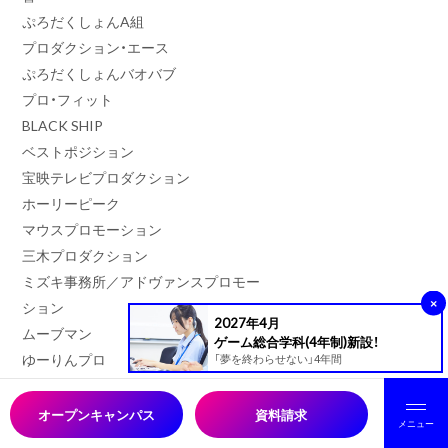
ぷろだくしょんA組
プロダクション・エース
ぷろだくしょんバオバブ
プロ・フィット
BLACK SHIP
ベストポジション
宝映テレビプロダクション
ホーリーピーク
マウスプロモーション
三木プロダクション
ミズキ事務所／アドヴァンスプロモー
×
ション
2027年4月
ムーブマン
ゲーム総合学科(4年制)新設！
ゆーりんプロ
「夢を終わらせない」4年間
Rush Style
リマックス
オープンキャンパス
資料請求
メニュー