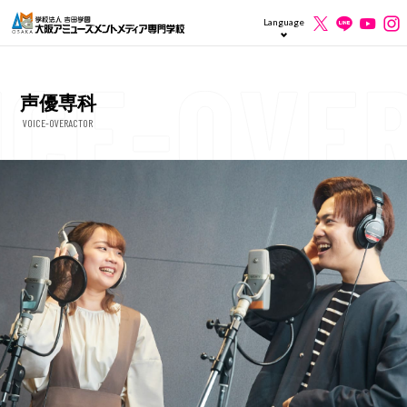
Language
声優専科
VOICE-OVERACTOR