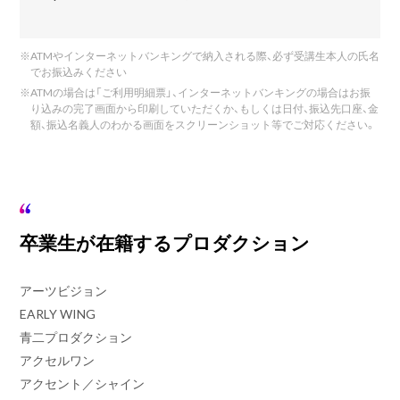
※
ATMやインターネットバンキングで納入される際、必ず受講生本人の氏名
でお振込みください
※
ATMの場合は「ご利用明細票」、インターネットバンキングの場合はお振
り込みの完了画面から印刷していただくか、もしくは日付、振込先口座、金
額、振込名義人のわかる画面をスクリーンショット等でご対応ください。
卒業生が在籍するプロダクション
アーツビジョン
EARLY WING
青二プロダクション
アクセルワン
アクセント／シャイン