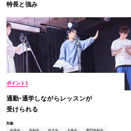
特長と強み
ポイント1
通勤・通学しながらレッスンが
受けられる
対象
中学生
高校生
短大生
大学生
専門学校生