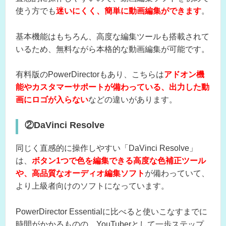
使う方でも
迷いにくく、簡単に動画編集ができます
。
基本機能はもちろん、高度な編集ツールも搭載されて
いるため、無料ながら本格的な動画編集が可能です。
有料版のPowerDirectorもあり、こちらは
アドオン機
能やカスタマーサポートが備わっている、出力した動
画にロゴが入らない
などの違いがあります。
②DaVinci Resolve
同じく直感的に操作しやすい「DaVinci Resolve」
は、
ボタン1つで色を編集できる高度な色補正ツール
や、高品質なオーディオ編集ソフト
が備わっていて、
より上級者向けのソフトになっています。
PowerDirector Essentialに比べると使いこなすまでに
時間がかかるものの、YouTuberとして一歩ステップ