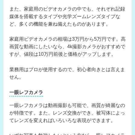
また、家庭用のビデオカメラの中でも、それぞれ記録
媒体を搭載するタイプや光学ズームレンズタイプな
ど、多くの機能を兼ね備えたものがあります。
家庭用ビデオカメラの相場は3万円から5万円です。高
画質な動画にしたいなら、4k撮影カメラがおすすめで
すが、値段は10万円前後と価格がアップします。
業務用はプロが使用するので、初心者向きとは言えま
せん。
一眼レフカメラ
一眼レフカメラは動画撮影も可能で、画質が綺麗なの
が特徴です。また、レンズ交換ができ、被写体によっ
てレンズを変えればいろいろな表現ができます。