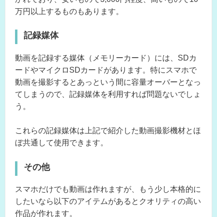
万円以上するものもあります。
記録媒体
動画を記録する媒体（メモリーカード）には、SDカ
ードやマイクロSDカードがあります。特にスマホで
動画を撮影するとあっという間に容量オーバーとなっ
てしまうので、記録媒体を利用すれば問題ないでしょ
う。
これらの記録媒体は上記で紹介した動画撮影機材とほ
ぼ共通して使用できます。
その他
スマホだけでも動画は作れますが、もう少し本格的に
したいなら以下のアイテムがあるとクオリティの高い
作品が作れます。