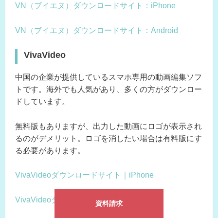
VN（ブイエヌ）ダウンロードサイト：iPhone
VN（ブイエヌ）ダウンロードサイト：Android
VivaVideo
中国の企業が提供しているスマホ専用の動画編集ソフ
トです。海外でも人気があり、多くの方がダウンロー
ドしています。
無料版もありますが、出力した動画にロゴが表示され
るのがデメリット。ロゴを消したい場合は有料版にす
る必要があります。
VivaVideoダウンロードサイト｜iPhone
VivaVideoダウンロードサイト｜ Android
資料請求