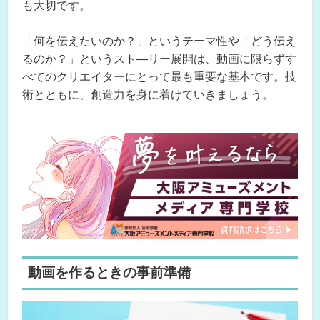
も大切です。
「何を伝えたいのか？」というテーマ性や「どう伝え
るのか？」というスト―リー展開は、動画に限らずす
べてのクリエイターにとって最も重要な基本です。技
術とともに、創造力を身に着けていきましょう。
動画を作るときの事前準備