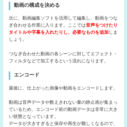
動画の構成を決める
次に、動画編集ソフトを活用して編集し、動画をつな
ぎ合わせる作業に入ります。ここでは
音声をつけたり
タイトルや字幕を入れたりし、必要なものを追加
しま
しょう。
つなぎ合わせた動画の各シーンに対してエフェクト・
フィルタなどで加工するという流れになります。
エンコード
最後に、仕上がった画像や動画をエンコードします。
動画は音声データや数えきれない量の静止画が集まっ
ているため、エンコード前の動画データは非常に大き
い状態となっています。
データが大きすぎると保存や再生が難しくなるので、