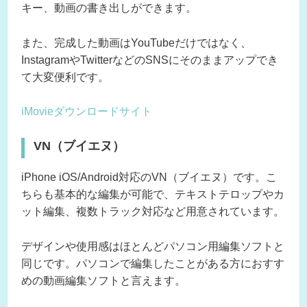
キー、動画の書き出しができます。
また、完成した動画はYouTubeだけではなく、
InstagramやTwitterなどのSNSにそのままアップでき
て大変便利です。
iMovieダウンロードサイト
VN（ブイエヌ）
iPhone iOS/Android対応のVN（ブイエヌ）です。こ
ちらも基本的な編集が可能で、テキストテロップやカ
ット編集、複数トラック対応など用意されています。
デザインや使用感はほとんどパソコン用編集ソフトと
同じです。パソコンで編集したことがある方におすす
めの動画編集ソフトと言えます。