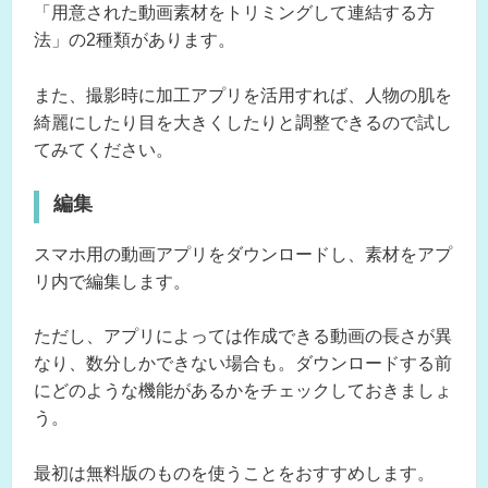
「用意された動画素材をトリミングして連結する方
法」の2種類があります。
また、撮影時に加工アプリを活用すれば、人物の肌を
綺麗にしたり目を大きくしたりと調整できるので試し
てみてください。
編集
スマホ用の動画アプリをダウンロードし、素材をアプ
リ内で編集します。
ただし、アプリによっては作成できる動画の長さが異
なり、数分しかできない場合も。ダウンロードする前
にどのような機能があるかをチェックしておきましょ
う。
最初は無料版のものを使うことをおすすめします。