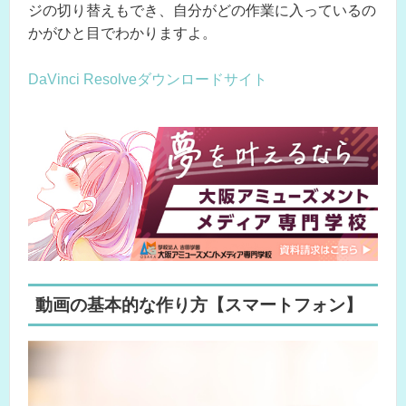
ジの切り替えもでき、自分がどの作業に入っているの
かがひと目でわかりますよ。
DaVinci Resolveダウンロードサイト
動画の基本的な作り方【スマートフォン】