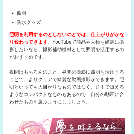
照明
防水グッズ
照明を利用するのとしないのとでは、仕上がりがかな
り変わってきます。
YouTubeで商品や人物を綺麗に撮
影したいなら、撮影補助機材として照明を活用するの
がおすすめです。
夜間はもちろんのこと、昼間の撮影に照明を活用する
ことで、よりクリアで綺麗な動画撮影ができます。照
明といっても大掛かりなものではなく、片手で扱える
ようなコンパクトなものもあるので、自分の動画に合
わせたものを選ぶようにしましょう。