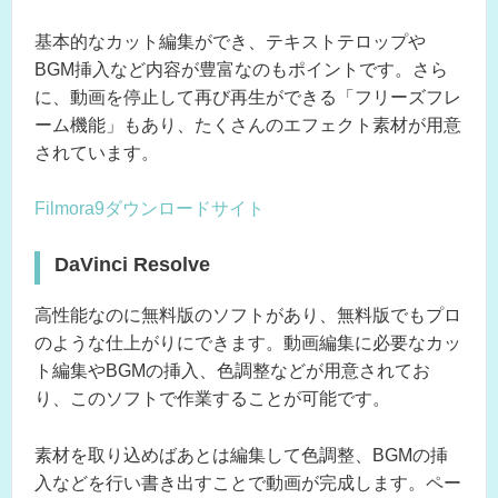
基本的なカット編集ができ、テキストテロップや
BGM挿入など内容が豊富なのもポイントです。さら
に、動画を停止して再び再生ができる「フリーズフレ
ーム機能」もあり、たくさんのエフェクト素材が用意
されています。
Filmora9ダウンロードサイト
DaVinci Resolve
高性能なのに無料版のソフトがあり、無料版でもプロ
のような仕上がりにできます。動画編集に必要なカッ
ト編集やBGMの挿入、色調整などが用意されてお
り、このソフトで作業することが可能です。
素材を取り込めばあとは編集して色調整、BGMの挿
入などを行い書き出すことで動画が完成します。ペー