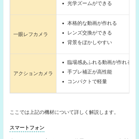
光学ズームができる
本格的な動画が作れる
レンズ交換ができる
一眼レフカメラ
背景をぼかしやすい
臨場感あふれる動画が作れる
手ブレ補正が高性能
アクションカメラ
コンパクトで軽量
ここでは上記の機材について詳しく解説します。
スマートフォン