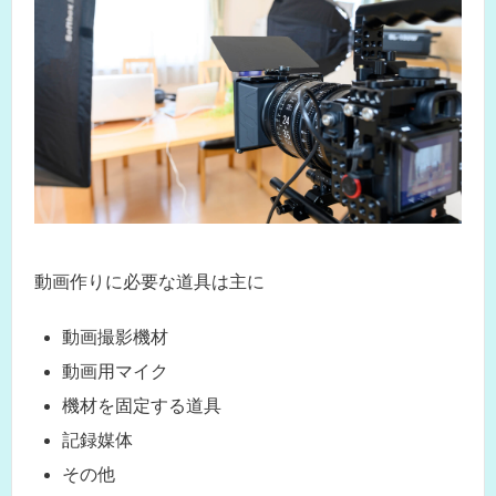
動画作りに必要な道具は主に
動画撮影機材
動画用マイク
機材を固定する道具
記録媒体
その他