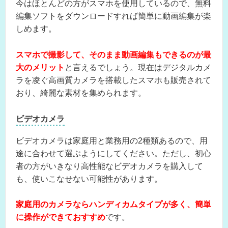
今はほとんどの方がスマホを使用しているので、無料
編集ソフトをダウンロードすれば簡単に動画編集が楽
しめます。
スマホで撮影して、そのまま動画編集もできるのが最
大のメリット
と言えるでしょう。現在はデジタルカメ
ラを凌ぐ高画質カメラを搭載したスマホも販売されて
おり、綺麗な素材を集められます。
ビデオカメラ
ビデオカメラは家庭用と業務用の2種類あるので、用
途に合わせて選ぶようにしてください。ただし、初心
者の方がいきなり高性能なビデオカメラを購入して
も、使いこなせない可能性があります。
家庭用のカメラならハンディカムタイプが多く、簡単
に操作ができておすすめ
です。