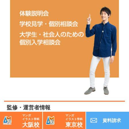
監修・運営者情報
マンガ
マンガ
イラスト学科
イラスト学科
資料請求
大阪校
東京校
監修・運
大阪アミューズメントメディア専門学校