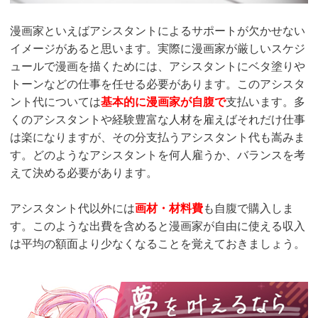
漫画家といえばアシスタントによるサポートが欠かせない
イメージがあると思います。実際に漫画家が厳しいスケジ
ュールで漫画を描くためには、アシスタントにベタ塗りや
トーンなどの仕事を任せる必要があります。このアシスタ
ント代については
基本的に漫画家が自腹で
支払います。多
くのアシスタントや経験豊富な人材を雇えばそれだけ仕事
は楽になりますが、その分支払うアシスタント代も嵩みま
す。どのようなアシスタントを何人雇うか、バランスを考
えて決める必要があります。
アシスタント代以外には
画材・材料費
も自腹で購入しま
す。このような出費を含めると漫画家が自由に使える収入
は平均の額面より少なくなることを覚えておきましょう。