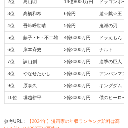
2位
鳥山明
14億8000万円
ドラゴンボー
3位
高橋和希
6億円
遊☆戯☆王
4位
吾峠呼世晴
5億円
鬼滅の刃
5位
藤子・F・不二雄
4億6000万円
ドラえもん
6位
岸本斉史
3億2000万円
ナルト
7位
諫山創
2億8000万円
進撃の巨人
8位
やなせたかし
2億6000万円
アンパンマン
9位
原泰久
2億5000万円
キングダム
10位
堀越耕平
2億3000万円
僕のヒーロー
参考URL：
【2024年】漫画家の年収ランキング給料は高