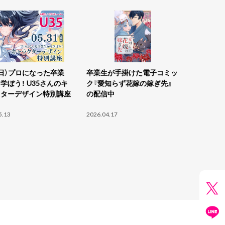
3:00~15:30 ※受付開始／12：30
き集まれ！ 誰でも簡
1（日）プロになった卒業
卒業生が手掛けた電子コミッ
学ぼう！ U35さんのキ
ク『愛知らず花嫁の嫁ぎ先』
るキャラクターイラス
クターデザイン特別講座
の配信中
5.13
2026.04.17