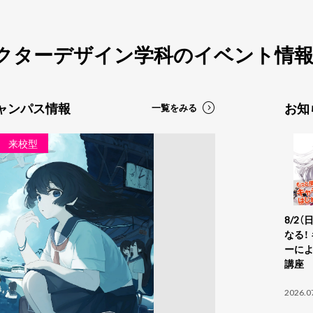
クターデザイン学科の
イベント情
ャンパス情報
お知
一覧をみる
来校型
体験授業
来校
8/2
なる！
ーに
講座
2026.0