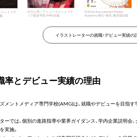
ⓒ川上亮／アミューズメントメデ
ⓒ2016 Amusement Media
ズメントメデ
ィア総合学院 AMG出版
Academy 発行・発売：廣済堂出版
版
イラストレーターの
就職・デビュー実績の
職率とデビュー実績の理由
ズメントメディア専門学校(AMG)は、就職やデビューを目指
ターでは、個別の進路指導や業界ガイダンス、学内企業説明会、
を実施。