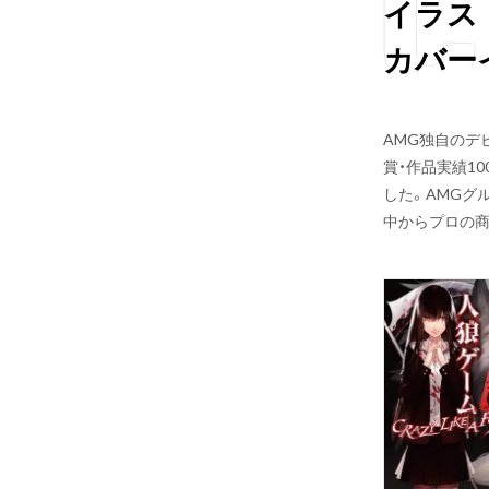
イラス
カバー
AMG独自のデ
賞・作品実績1
した。AMGグ
中からプロの商