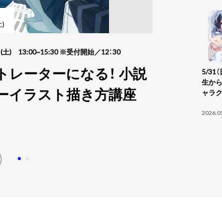
30
8 /
土)
(日)
学生作品
(土) 13:00~15:30 ※受付開始／12：30
2026年8月30日(日) 1
トレーターになる！ 小説
イラスト好
5/3
生から
ーイラスト描き方講座
単に描け
ャラ
ト講座
2026.0