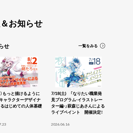
報＆お知らせ
らせ
一覧をみる
型
（日）もっと描けるように
7/18(土) 「なりたい職業発
 キャラクターデザイナ
見プログラム-イラストレー
よるはじめての人体基礎
ター編-」萩森じあさんによる
ライブペイント 開催決定！
7.23
2026.06.16