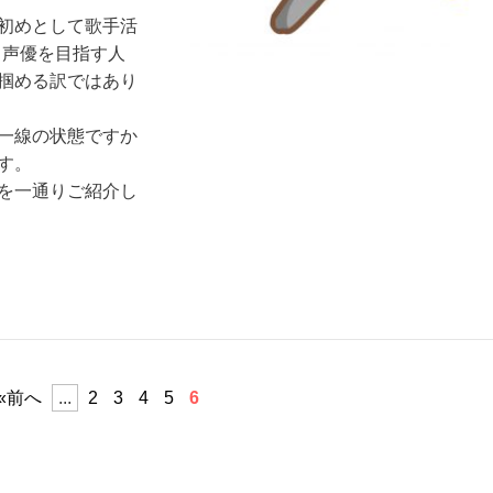
初めとして歌手活
、声優を目指す人
掴める訳ではあり
一線の状態ですか
す。
を一通りご紹介し
«
...
2
3
4
5
6