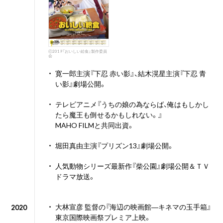
ⓒ2019『おいしい給食』製作委員
会
・
寛一郎主演『下忍 赤い影』、結木滉星主演『下忍 青
い影』劇場公開。
・
テレビアニメ『うちの娘の為ならば、俺はもしかし
たら魔王も倒せるかもしれない。』
MAHO FILMと共同出資。
・
堀田真由主演『プリズン13』劇場公開。
・
人気動物シリーズ最新作『柴公園』劇場公開＆ＴＶ
ドラマ放送。
・
大林宣彦 監督の『海辺の映画館―キネマの玉手箱』
2020
東京国際映画祭プレミア上映。