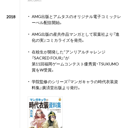
AMG GAMES
・
AMG出版とアムタスのオリジナル電子コミックレ
2018
ーべル配信開始。
・
AMG出版の産共作品マンガとして双葉社より『進
化の実』コミカライズを発売。
・
在校生が開発した“アンリアルチャレンジ
『SACRED FOUR』”が
第11回福岡ゲームコンテスト優秀賞・TSUKUMO
賞をW受賞。
・
学院監修のシリーズ『マンガキャラの時代衣装資
料集』廣済堂出版より発行。