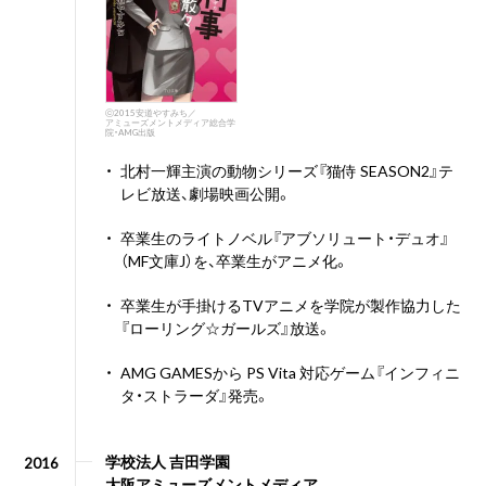
ⓒ2015安道やすみち／
アミューズメントメディア総合学
院・AMG出版
・
北村一輝主演の動物シリーズ『猫侍 SEASON2』テ
レビ放送、劇場映画公開。
・
卒業生のライトノベル『アブソリュート・デュオ』
（MF文庫J）を、卒業生がアニメ化。
・
卒業生が手掛けるTVアニメを学院が製作協力した
『ローリング☆ガールズ』放送。
・
AMG GAMESから PS Vita 対応ゲーム『インフィニ
タ・ストラーダ』発売。
学校法人 吉田学園
2016
大阪アミューズメントメディア