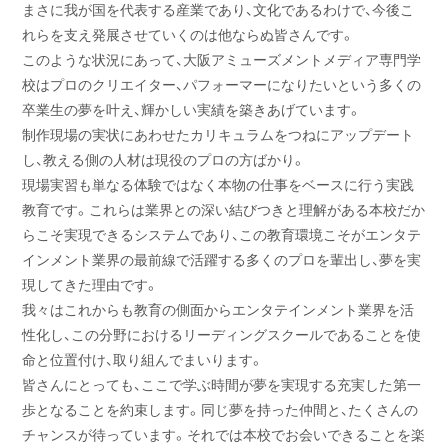
まさに我が国を代表する産業であり、文化であるわけで、今後こ
れらを支え発展させていくのは他ならぬ皆さんです。
このような状況にあって、大阪アミューズメントメディア専門学
校はプロのクリエイター、パフォーマーになりたいという多くの
卒業生の夢を叶え、輝かしい実績を築きあげています。
制作現場の実状にあわせたカリキュラムをつねにアップデート
し、教える側の人材は現役のプロの方ばかり。
現場実習も単なる体験ではなく本物の仕事をベースに行う実践
教育です。これらは業界との深い結びつきと理解がある本校だか
らこそ実現できるシステムであり、この教育環境こそがエンタテ
インメント業界の最前線で活躍する多くのプロを輩出し、夢を実
現してきた理由です。
我々はこれからも教育の側面からエンタテインメント業界を活
性化し、この分野におけるリーディングスクールであることを使
命と位置付け、取り組んでまいります。
皆さんにとっても、ここで学ぶ時間が夢を実現する充実した第一
歩となることを約束します。同じ夢を持った仲間と、たくさんの
チャンスが待っています。それでは本校でお会いできることを楽