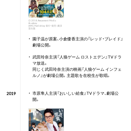
ⓒ 2018 Amusement Media
Academy
AMG Publishing 発行・発売：廣済
堂出版
・
園子温が原案、小倉優香主演の『レッド・ブレイド』
劇場公開。
・
武田玲奈主演『人狼ゲーム ロストエデン』TVドラ
マ放送。
同じく武田玲奈主演の映画『人狼ゲーム インフェ
ルノ』が劇場公開。主題歌を在校生が歌唱。
・
市原隼人主演『おいしい給食』TVドラマ、劇場公
2019
開。