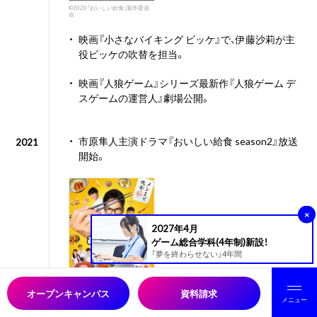
©2020「おいしい給食」製作委員
会
・
映画『小さなバイキング ビッケ』で、伊藤沙莉が主
役ビッケの吹替を担当。
・
映画『人狼ゲーム』シリーズ最新作『人狼ゲーム デ
スゲームの運営人』劇場公開。
・
市原隼人主演ドラマ『おいしい給食 season2』放送
2021
開始。
×
2027年4月
ゲーム総合学科(4年制)新設！
「夢を終わらせない」4年間
オープンキャンパス
資料請求
メニュー
ⓒ 2021「おいしい給食」製作委員
会