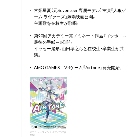
・
古畑星夏（元Seventeen専属モデル）主演『人狼ゲ
ーム ラヴァーズ』劇場映画公開。
主題歌を在校生が歌唱。
・
第90回アカデミー賞ノミネート作品『ゴッホ ～
最後の手紙～』公開。
イッセー尾形、山田孝之らと在校生・卒業生が共
演。
・
AMG GAMES VRゲーム『Airtone』発売開始。
ⓒアミューズメントメディア総合
学院