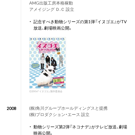
AMG出版工房本格稼動
アメイジング Ｄ.Ｃ 設立
・
記念すべき動物シリーズの第1弾『イヌゴエ』がTV
放送、劇場映画公開。
ⓒ2006『イヌゴエ』製作委員会
(株)角川グループホールディングスと提携
2008
(株)プロダクション・エース 設立
・
動物シリーズ第2弾『ネコナデ』がテレビ放送、劇場
映画公開。