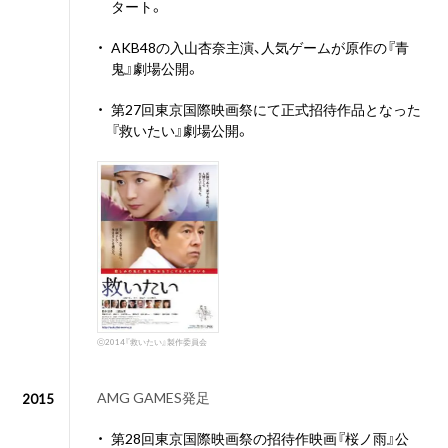
タート。
・
AKB48の入山杏奈主演、人気ゲームが原作の『青
鬼』劇場公開。
・
第27回東京国際映画祭にて正式招待作品となった
『救いたい』劇場公開。
ⓒ2014『救いたい』製作委員会
AMG GAMES発足
2015
・
第28回東京国際映画祭の招待作映画『桜ノ雨』公