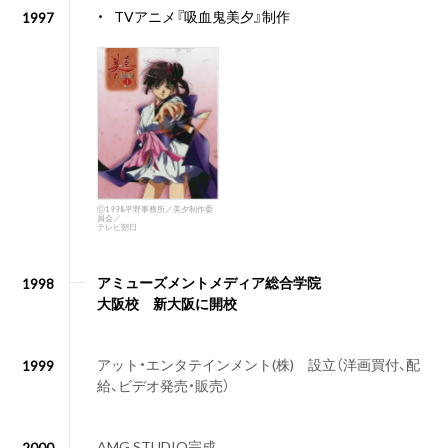
・
TVアニメ『吸血鬼美夕』制作
1997
ⓒ1998平野事務所／美夕制作委
員会／
テレビ朝日
アミューズメントメディア総合学院
1998
大阪校 新大阪に開校
アット・エンタテインメント(株) 設立（洋画買付、配
1999
給、ビデオ発売・販売）
AMG STUDIO完成
2000