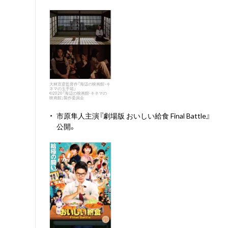
大林宣彦監督作「海辺の映画館–キ
ネマの玉手箱」
©️2020「海辺の映画館-キネマの
映画館」製作委員会
・
市原隼人主演『劇場版 おいしい給食 Final Battle』
公開。