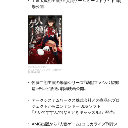
・
土屋太鳳初主演の『人狼ゲーム ビーストサイド』劇
場公開。
ⓒ小活独・川上亮／
アミューズメントメディア総合学
院 AMG出版
・
佐藤二朗主演の動物シリーズ『幼獣マメシバ 望郷
篇』テレビ放送、劇場映画公開。
・
アークシステムワークス株式会社との商品化プロ
ジェクトからニンテンドー 3DS ソフト
『といてすすんで!なぞときキャッスル』が発売。
・
AMG出版から『人狼ゲーム』コミカライズ刊行ス