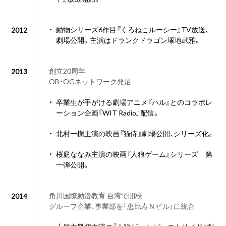
・
動物シリーズ6作目『くろねこルーシー』TV放送、
2012
劇場公開。主演はドランクドラゴン塚地武雅。
創立20周年
2013
OB・OGネットワーク発足
・
卒業生が手がける劇場アニメ『ハル』とのコラボレ
ーション企画『WIT Radio』配信。
・
北村一樹主演の映画『猫侍』劇場公開、シリーズ化。
・
桜庭ななみ主演の映画『人狼ゲーム』シリーズ 第
一弾公開。
角川国際動漫教育 台湾で開校
2014
グループ企業、事業部を「恵比寿Ｎビル」に統合