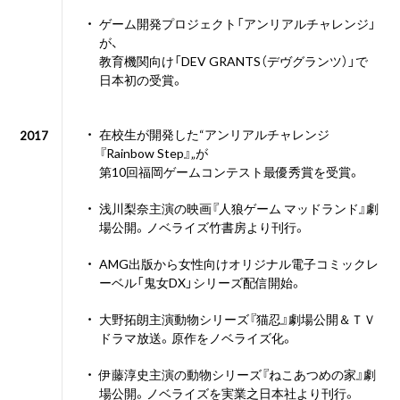
・
ゲーム開発プロジェクト「アンリアルチャレンジ」
が、
教育機関向け「DEV GRANTS（デヴグランツ）」で
日本初の受賞。
・
在校生が開発した“アンリアルチャレンジ
2017
『Rainbow Step』„が
第10回福岡ゲームコンテスト最優秀賞を受賞。
・
浅川梨奈主演の映画『人狼ゲーム マッドランド』劇
場公開。ノベライズ竹書房より刊行。
・
AMG出版から女性向けオリジナル電子コミックレ
ーベル「鬼女DX」シリーズ配信開始。
・
大野拓朗主演動物シリーズ『猫忍』劇場公開＆ＴＶ
ドラマ放送。原作をノベライズ化。
・
伊藤淳史主演の動物シリーズ『ねこあつめの家』劇
場公開。ノベライズを実業之日本社より刊行。