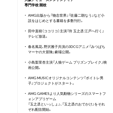
専門学校 開校
・
AMG出版から『物念世界』『佐藤二朗なう』など小
説をはじめとする書籍を多数刊行。
・
田中直樹（ココリコ）主演『侍 玉之丞 江戸へ行く』
テレビ放送。
・
春名風花、野沢雅子共演の3DCGアニメ『みつばち
マーヤの大冒険』劇場公開。
・
小島梨里杏主演『人狼ゲーム プリズンブレイク』映
画公開。
・
AMG MUSICオリジナルコンテンツ『ボイトレ男
子』プロジェクトがスタート。
・
AMG GAMESより人気動物シリーズのスマートフ
ォンアプリゲーム
『玉之丞といっしょ』、『玉之丞のおでかけ』をそれ
ぞれ配信開始。