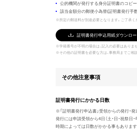
公的機関が発行する身分証明書のコピー(
該当金額分の郵便小為替(証明書発行手数
※
所定の郵送料が別途必要となります。ご了承く
証明書発行申込用紙ダウンロー
※
学籍番号が不明の場合は、記入の必要はありま
※
その他の証明書を必要な方は、事務局までご相
その他注意事項
証明書発行にかかる日数
※
「証明書発行申込書」受領からの発行・発
発行には申請受領から4日（土・日・祝祭日
時期によっては日数がかかる事もあります