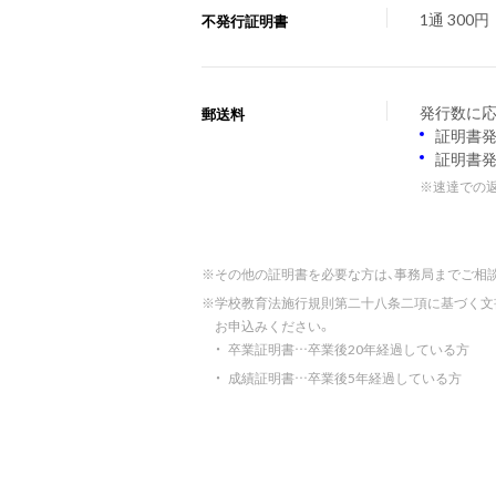
1通 300円
不発行証明書
発行数に応
郵送料
証明書発
証明書発
※
速達での返
※
その他の証明書を必要な方は、事務局までご相
※
学校教育法施行規則第二十八条二項に基づく文
お申込みください。
・
卒業証明書…卒業後20年経過している方
・
成績証明書…卒業後5年経過している方