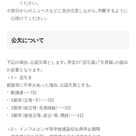
ください。
※
前日からのニュースなどに充分注意しながら、判断するように
心掛けてください。
公欠について
下記の場合、公認欠席とします。所定の「忌引届」「欠席届」の提出
が必要となります。
＜1＞
忌引き
親族等に不幸があった場合、公認欠席とする。
・
配偶者・・・7日
・
1親等（父母・子）・・・7日
・
2親等（祖父母・兄弟姉妹）・・・3日
・
3親等（曾祖父母、叔父・母、甥姪）・・・1日
＜2＞
インフルエンザ等学校感染症出席停止期間