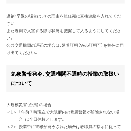
遅刻・早退の場合は、その理由を担任宛に直接連絡を入れてくだ
さい。
また遅刻で入室する際は状況を把握して入るようにしてくださ
い。
公共交通機関の遅延の場合は、延着証明（Web証明可）を担任に届
け出てください。
気象警報発令、交通機関不通時の授業の取扱い
について
大規模災害（台風) の場合
＜1＞
「午前７時現在で大阪府内の暴風警報が解除されない場
合」は全日休校とします。
＜2＞
授業中に警報が発令された場合は教職員の指示に従って