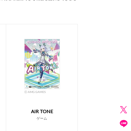
ⓒ AMG GAMES
AIR TONE
ゲーム