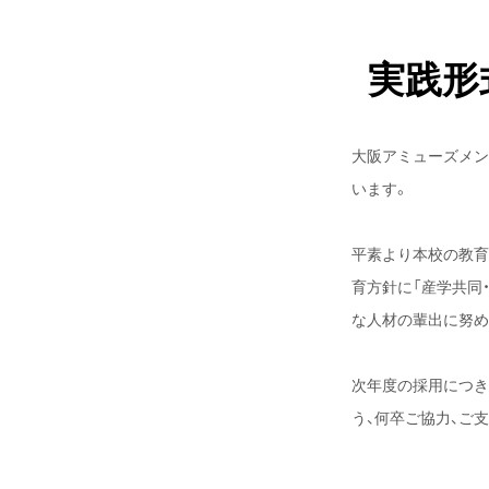
実践形
大阪アミューズメン
います。
平素より本校の教育
育方針に「産学共同
な人材の輩出に努め
次年度の採用につき
う、何卒ご協力、ご