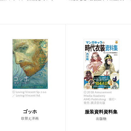
ⓒ Loving Vincent Sp. z o.o
ⓒ 2018 Amusement
／ Loving Vincent ltd.
Media Academy
AMG Publishing 発行・
発売：廣済堂出版
ゴッホ
服装資料資料集
吹替え洋画
出版物