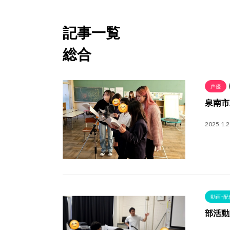
記事一覧
総合
声優
泉南市
2025.1.2
動画・配
部活動