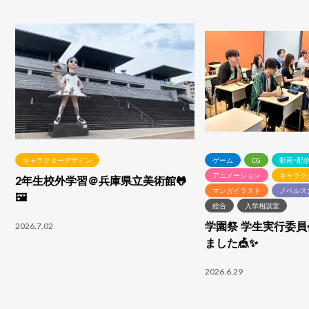
キャラクターデザイン
ゲーム
CG
動画・配
アニメーション
キャラク
2年生校外学習＠兵庫県立美術館🐸
マンガイラスト
ノベルス
🖼️
総合
入学相談室
学園祭 学生実行委
2026.7.02
ました🎪✨
2026.6.29