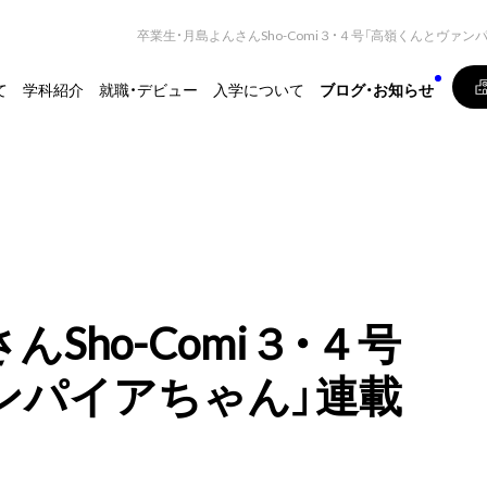
卒業生・月島よんさんSho-Comi３・４号「高嶺くんとヴァン
て
学科紹介
就職・デビュー
入学について
ブログ・お知らせ
Sho-Comi３・４号
ンパイアちゃん」連載