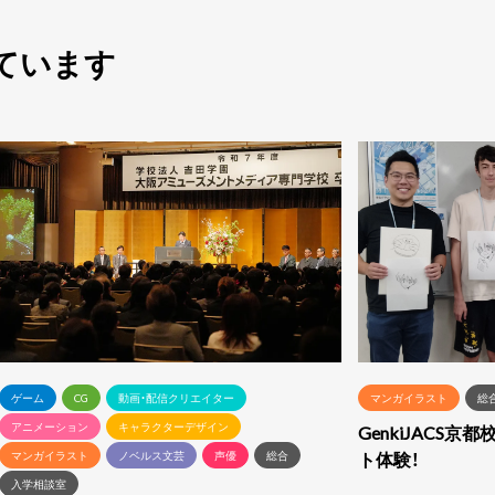
ています
ゲーム
CG
動画・配信クリエイター
マンガイラスト
総
アニメーション
キャラクターデザイン
GenkiJACS
ト体験！
マンガイラスト
ノベルス文芸
声優
総合
入学相談室