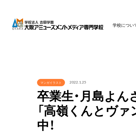
学校につい
2022.1.25
マンガイラスト
卒業生・月島よんさん
「高嶺くんとヴァ
中！