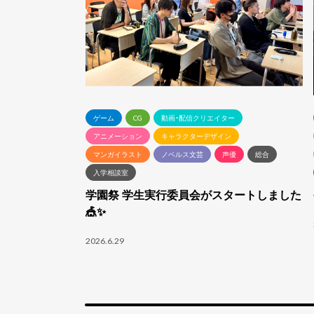
ゲーム
CG
動画・配信クリエイター
アニメーション
キャラクターデザイン
マンガイラスト
ノベルス文芸
声優
総合
入学相談室
学園祭 学生実行委員会がスタートしました
🎪✨
2026.6.29