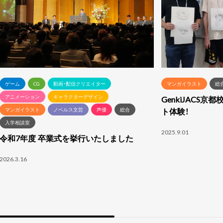
ゲーム
CG
動画・配信クリエイター
マンガイラスト
総
アニメーション
キャラクターデザイン
GenkiJACS
ト体験！
マンガイラスト
ノベルス文芸
声優
総合
入学相談室
2025.9.01
令和7年度 卒業式を挙行いたしました
2026.3.16