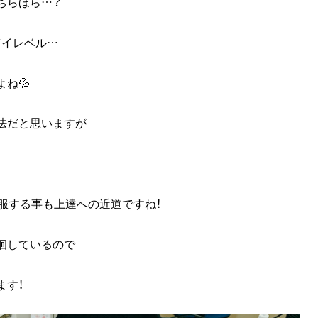
ちらほら…？
アイレベル…
ね💦
法だと思いますが
服する事も上達への近道ですね！
徊しているので
ます！