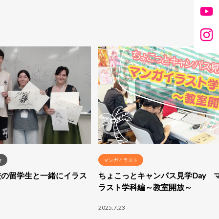
合
マンガイラスト
京都校の留学生と一緒にイラス
ちょこっとキャンパス見学Day 
ラスト学科編～教室開放～
2025.7.23