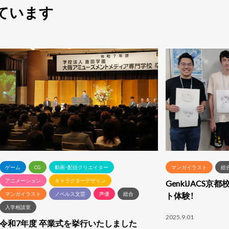
ています
ゲーム
CG
動画・配信クリエイター
マンガイラスト
総
アニメーション
キャラクターデザイン
GenkiJACS
ト体験！
マンガイラスト
ノベルス文芸
声優
総合
入学相談室
2025.9.01
令和7年度 卒業式を挙行いたしました