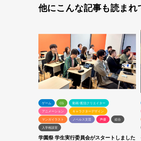
他にこんな記事も読まれ
ゲーム
CG
動画・配信クリエイター
アニメーション
キャラクターデザイン
マンガイラスト
ノベルス文芸
声優
総合
入学相談室
学園祭 学生実行委員会がスタートしました