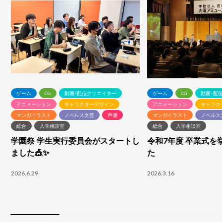
ゲーム
CG
動画・配信クリエイター
ゲーム
CG
動画・配
アニメーション
キャラクターデザイン
アニメーション
キャラク
マンガイラスト
ノベルス文芸
声優
マンガイラスト
ノベルス
総合
入学相談室
総合
入学相談室
学園祭 学生実行委員会がスタートし
令和7年度 卒業式を
ました🎪✨
た
2026.6.29
2026.3.16