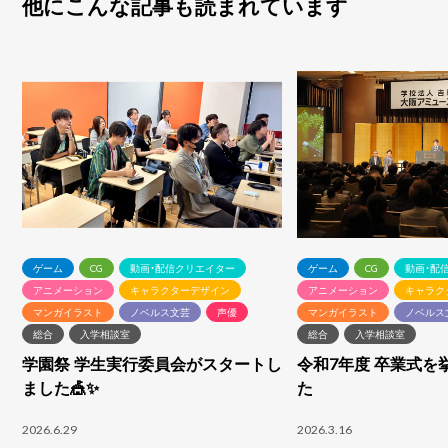
他にこんな記事も読まれています
ゲーム
CG
動画・配信クリエイター
ゲーム
CG
動画・配
アニメーション
キャラクターデザイン
アニメーション
キャラク
マンガイラスト
ノベルス文芸
声優
マンガイラスト
ノベルス
総合
入学相談室
総合
入学相談室
学園祭 学生実行委員会がスタートし
令和7年度 卒業式を
ました🎪✨
た
2026.6.29
2026.3.16