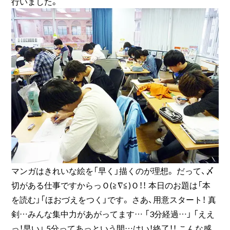
行いました。
マンガはきれいな絵を「早く」描くのが理想。 だって、〆
切がある仕事ですからっＯ(≧∇≦)Ｏ！！ 本日のお題は「本
を読む」「ほおづえをつく」です。 さあ、用意スタート！ 真
剣…みんな集中力があがってます… 「3分経過…」 「ええ
っ！早い」 5分ってあっという間…はい！終了！！ こんな感