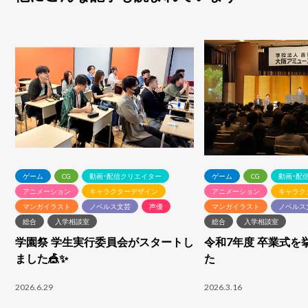
ゲーム
CG
動画・配信クリエイター
ゲーム
CG
動画・配
アニメーション
キャラクターデザイン
アニメーション
キャラク
マンガイラスト
ノベルス文芸
声優
マンガイラスト
ノベルス
総合
入学相談室
総合
入学相談室
学園祭 学生実行委員会がスタートし
令和7年度 卒業式を
ました🎪✨
た
2026.6.29
2026.3.16