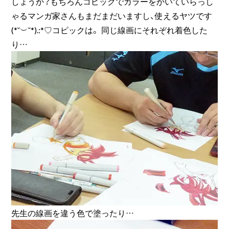
しょうか？もちろんコピックでカラーをかいていらっし
ゃるマンガ家さんもまだまだいますし、使えるヤツです
(*˘︶˘*).:*♡コピックは。 同じ線画にそれぞれ着色した
り…
先生の線画を違う色で塗ったり…