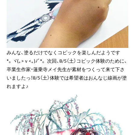
みんな、塗るだけでなくコピックを楽しんだようです
*。ヾ(｡>ｖ<｡)ﾉﾞ*。 次回、8/5（土）コピック体験のために、
卒業生作家・蓮乗寺メイ先生が素材をつくって来て下さ
いましたっ！8/5（土）体験では希望者はおんなじ線画が塗
れますよ♪