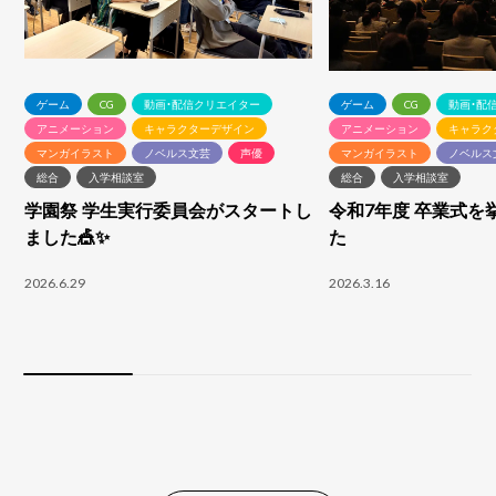
ゲーム
CG
動画・配信クリエイター
ゲーム
CG
動画・配
アニメーション
キャラクターデザイン
アニメーション
キャラク
マンガイラスト
ノベルス文芸
声優
マンガイラスト
ノベルス
総合
入学相談室
総合
入学相談室
学園祭 学生実行委員会がスタートし
令和7年度 卒業式を
ました🎪✨
た
2026.6.29
2026.3.16