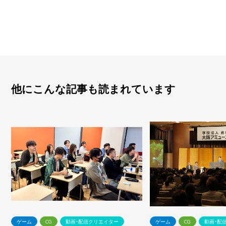
他にこんな記事も読まれています
ゲーム
CG
動画・配信クリエイター
ゲーム
CG
動画・配