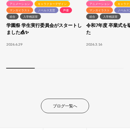
アニメーション
キャラクターデザイン
アニメーション
キャラク
マンガイラスト
ノベルス文芸
声優
マンガイラスト
ノベルス
総合
入学相談室
総合
入学相談室
学園祭 学生実行委員会がスタートし
令和7年度 卒業式を
ました🎪✨
た
2026.6.29
2026.3.16
ブログ一覧へ