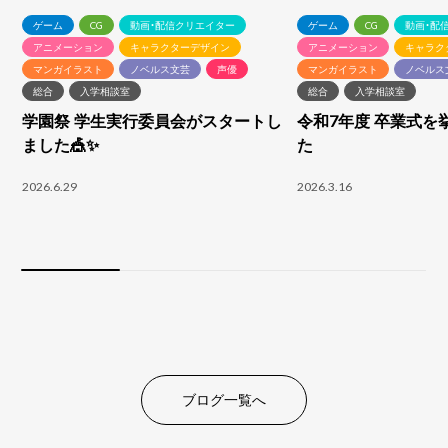
ゲーム
CG
動画・配信クリエイター
ゲーム
CG
動画・配
アニメーション
キャラクターデザイン
アニメーション
キャラク
マンガイラスト
ノベルス文芸
声優
マンガイラスト
ノベルス
総合
入学相談室
総合
入学相談室
学園祭 学生実行委員会がスタートし
令和7年度 卒業式を
ました🎪✨
た
2026.6.29
2026.3.16
ブログ一覧へ