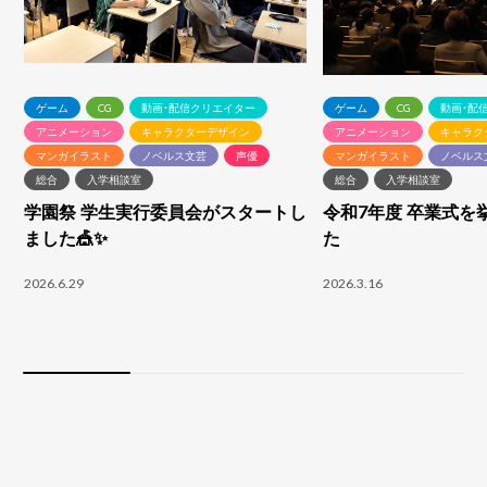
ゲーム
CG
動画・配信クリエイター
ゲーム
CG
動画・配
アニメーション
キャラクターデザイン
アニメーション
キャラク
マンガイラスト
ノベルス文芸
声優
マンガイラスト
ノベルス
総合
入学相談室
総合
入学相談室
学園祭 学生実行委員会がスタートし
令和7年度 卒業式を
ました🎪✨
た
2026.6.29
2026.3.16