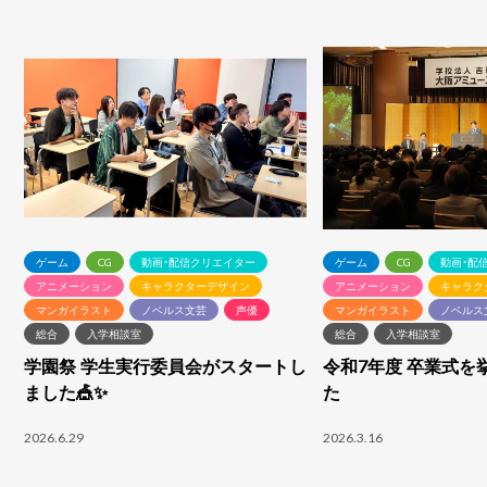
ゲーム
CG
動画・配信クリエイター
ゲーム
CG
動画・配
アニメーション
キャラクターデザイン
アニメーション
キャラク
マンガイラスト
ノベルス文芸
声優
マンガイラスト
ノベルス
総合
入学相談室
総合
入学相談室
学園祭 学生実行委員会がスタートし
令和7年度 卒業式を
ました🎪✨
た
2026.6.29
2026.3.16