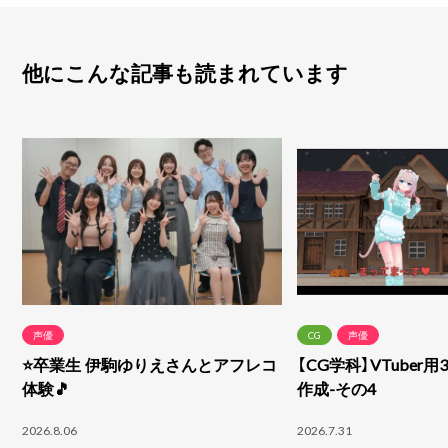
他にこんな記事も読まれています
声優
CG
声優
⭐卒業生 伊駒ゆりえさんとアフレコ
【CG学科】VTuber
体験🎵
作成-その4
2026.8.06
2026.7.31