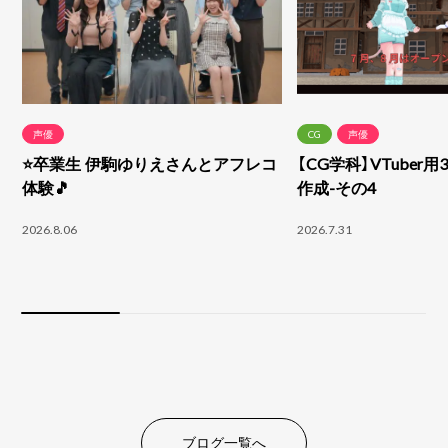
声優
CG
声優
⭐卒業生 伊駒ゆりえさんとアフレコ
【CG学科】VTuber
体験🎵
作成-その4
2026.8.06
2026.7.31
ブログ一覧へ