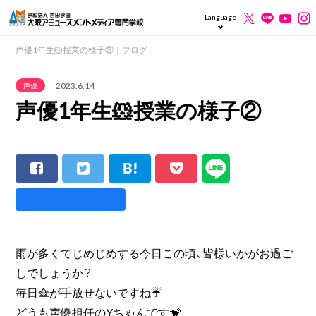
Language
声優1年生🐹授業の様子②｜ブログ
2023.6.14
声優
声優1年生🐹授業の様子②
雨が多くてじめじめする今日この頃、皆様いかがお過ご
しでしょうか？
毎日傘が手放せないですね☔
どうも声優担任のYちゃんです🐒