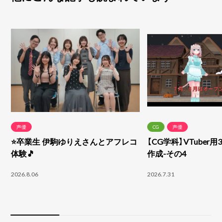
声優
CG
声優
⭐卒業生 伊駒ゆりえさんとアフレコ
【CG学科】VTuber
体験🎵
作成-その4
2026.8.06
2026.7.31