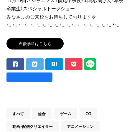
11月19日：「シャニマス」福丸小糸役・田嶌紗蘭さん（本校
卒業生）スペシャルトークショー
みなさまのご来校をお待ちしております💛
・。・。・。・。・。・。
・。
・。
・。
・。
・。
・。
・。
・。
・。
・。
・。
・。*・。
声優学科はこちら
すべて
総合
ゲーム
CG
動画・配信クリエイター
アニメーション