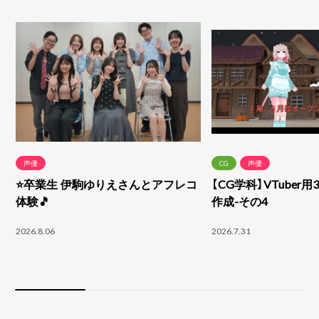
声優
CG
声優
⭐卒業生 伊駒ゆりえさんとアフレコ
【CG学科】VTuber
体験🎵
作成-その4
2026.8.06
2026.7.31