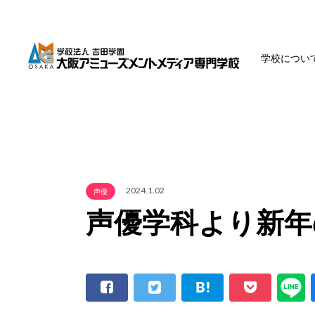
学校につい
2024.1.02
声優
声優学科より新年