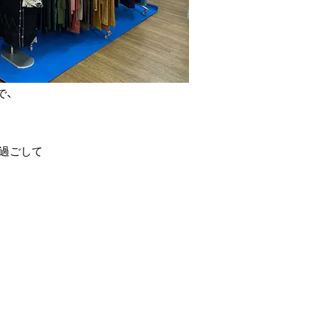
で、
に過ごして