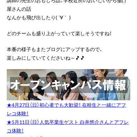
講師の先生のおもしろ話、学校近所のおいしいから揚げ
屋さんの話
なんかも飛び出したり( ´∀｀ )
どのチームも盛り上がっていて楽しそうですね！
本番の様子もまたブログにアップするので、
楽しみにしていてくださいね～🎵🎵
★4月27日（日）初心者でも大歓迎！ 在校生と一緒にアフ
レコ体験！
★5月11日（日）人気卒業生ゲスト 白井悠介さんとアフレ
コ体験！