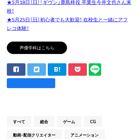
★5月18日（日）「ギヴン」鹿島柊役 卒業生今井文也さん来
校！
★5月25日（日）初心者でも大歓迎！ 在校生と一緒にアフ
レコ体験！
声優学科はこちら
すべて
総合
ゲーム
CG
動画・配信クリエイター
アニメーション