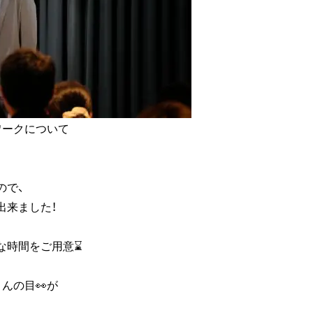
ワークについて
ので、
出来ました！
な時間をご用意⌛
んの目👀が