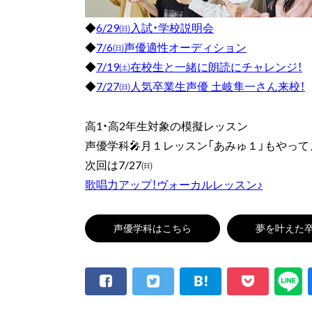
◆
6/29㈰入試・学校説明会
◆
7/6㈰声優適性オーディション
◆
7/19㈯在校生と一緒に朗読にチャレンジ！
◆
7/27㈰人気卒業生声優 土岐隼一さん来校！
高1・高2年生対象の模擬レッスン
声優学科🎤月１レッスン「あみゅ１」もやって
次回は7/27㈰
歌唱力アップ！ヴォーカルレッスン♪
声優学科はこちら
夢を叶えた