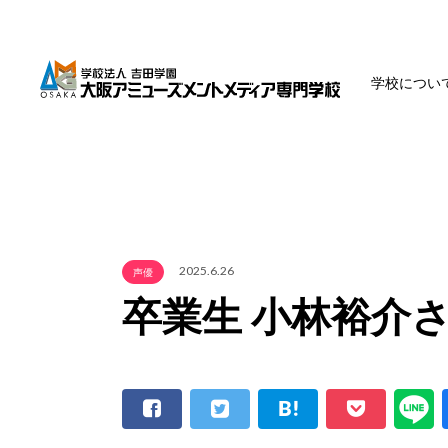
学校につい
2025.6.26
声優
卒業生 小林裕介