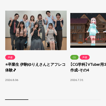
声優
CG
声優
⭐卒業生 伊駒ゆりえさんとアフレコ
【CG学科】VTuber
体験🎵
作成-その4
2026.8.06
2026.7.31