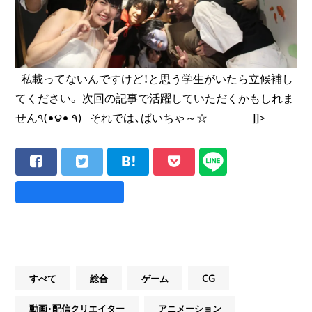
私載ってないんですけど！と思う学生がいたら立候補し
てください。 次回の記事で活躍していただくかもしれま
せん٩(•౪• ٩) それでは、ばいちゃ～☆ ]]>
すべて
総合
ゲーム
CG
動画・配信クリエイター
アニメーション