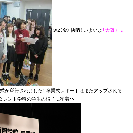
3/2（金） 快晴！ いよいよ
「大阪アミ
業式が挙行されました！ 卒業式レポートはまたアップされる
タレント学科の学生の様子に密着👀