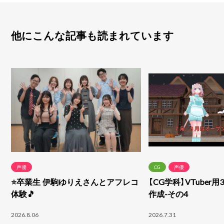
他にこんな記事も読まれています
声優
CG
声優
⭐卒業生 伊駒ゆりえさんとアフレコ
【CG学科】VTuber
体験🎵
作成-その4
2026.8.06
2026.7.31