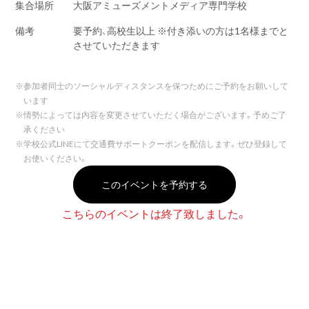
集合場所
大阪アミューズメントメディア専門学校
備考
要予約、高校生以上 ※付き添いの方は1名様までと
させていただきます
※
参加者同士のソーシャルディスタンスを保つためにご予約をお願いして
います
※
情勢によっては内容を変更させていただく場合がございます。予めご了
承ください
※
学校公式LINEにて交通費サポートクーポンを配信します。ぜひ登録して
お使いください。
このイベントを予約する
こちらのイベントは終了致しました。