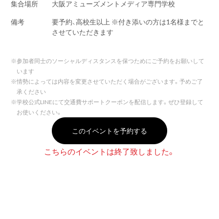
集合場所
大阪アミューズメントメディア専門学校
備考
要予約、高校生以上 ※付き添いの方は1名様までと
させていただきます
※
参加者同士のソーシャルディスタンスを保つためにご予約をお願いして
います
※
情勢によっては内容を変更させていただく場合がございます。予めご了
承ください
※
学校公式LINEにて交通費サポートクーポンを配信します。ぜひ登録して
お使いください。
このイベントを予約する
こちらのイベントは終了致しました。