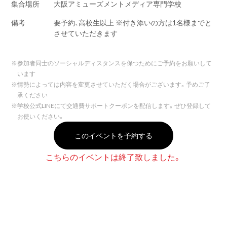
集合場所
大阪アミューズメントメディア専門学校
備考
要予約、高校生以上 ※付き添いの方は1名様までと
させていただきます
※
参加者同士のソーシャルディスタンスを保つためにご予約をお願いして
います
※
情勢によっては内容を変更させていただく場合がございます。予めご了
承ください
※
学校公式LINEにて交通費サポートクーポンを配信します。ぜひ登録して
お使いください。
このイベントを予約する
こちらのイベントは終了致しました。