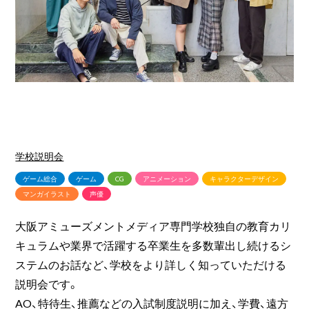
学校説明会
ゲーム総合
ゲーム
CG
アニメーション
キャラクターデザイン
マンガイラスト
声優
大阪アミューズメントメディア専門学校独自の教育カリ
キュラムや業界で活躍する卒業生を多数輩出し続けるシ
ステムのお話など、学校をより詳しく知っていただける
説明会です。
AO、特待生、推薦などの入試制度説明に加え、学費、遠方