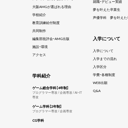
就職・デビュー実績
大阪AMGが選ばれる理由
夢を叶えた卒業生
学校紹介
声優学科
夢を叶えた
教育訓練給付制度
共同制作
入学について
編集部批評会・AMG出版
施設・環境
入学について
アクセス
入学までの流れ
入学区分
学科紹介
学費・各種制度
WEB出願
ゲーム総合学科【4年制】
Q&A
プログラマー専攻 / 企画専攻 / AI・IT
専攻
ゲーム学科【2年制】
プログラマー専攻 / 企画専攻
CG学科