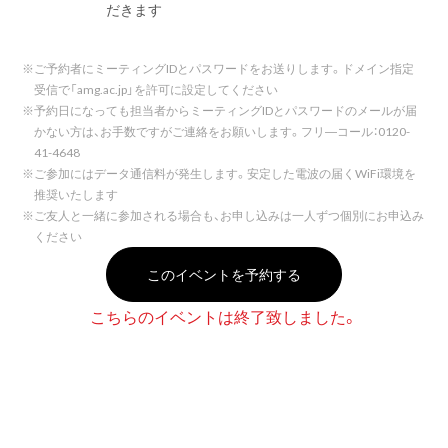
だきます
※
ご予約者にミーティングIDとパスワードをお送りします。ドメイン指定
受信で「amg.ac.jp」を許可に設定してください
※
予約日になっても担当者からミーティングIDとパスワードのメールが届
かない方は、お手数ですがご連絡をお願いします。フリ―コール：0120-
41-4648
※
ご参加にはデータ通信料が発生します。安定した電波の届くWiFi環境を
推奨いたします
※
ご友人と一緒に参加される場合も、お申し込みは一人ずつ個別にお申込み
ください
このイベントを予約する
こちらのイベントは終了致しました。