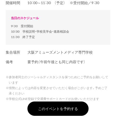
開催時間
10：00～11：30 （予定） ※受付開始／9：30
当日のスケジュール
9：30 受付開始
10：00 学校説明・学校見学会・進路相談会
11：30 終了予定
集合場所
大阪アミューズメントメディア専門学校
備考
要予約（午前午後とも同じ内容です）
※
参加者同士のソーシャルディスタンスを保つためにご予約をお願いして
います
※
情勢によっては内容を変更させていただく場合がございます。予めご了
承ください
※
学校公式LINE登録で交通費サポートカードがお使いいただけます
このイベントを予約する