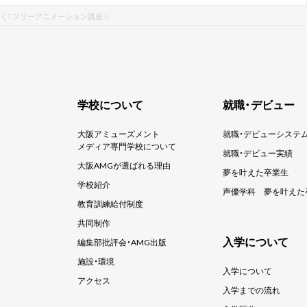
く！ フリーアニメーション講座☆
学校について
就職・デビュー
大阪アミューズメント
就職・デビューシステ
メディア専門学校について
就職・デビュー実績
大阪AMGが選ばれる理由
夢を叶えた卒業生
学校紹介
声優学科
夢を叶えた
教育訓練給付制度
共同制作
入学について
編集部批評会・AMG出版
施設・環境
入学について
アクセス
入学までの流れ