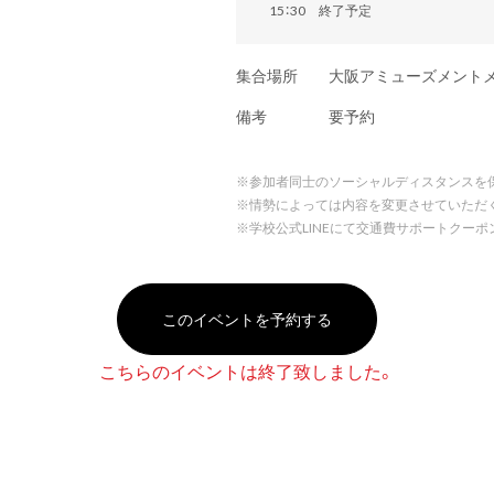
15：30 終了予定
集合場所
大阪アミューズメント
備考
要予約
※
参加者同士のソーシャルディスタンスを
※
情勢によっては内容を変更させていただ
※
学校公式LINEにて交通費サポートクー
このイベントを予約する
こちらのイベントは終了致しました。