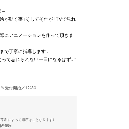
！～
絵が動く事」そしてそれが「TVで見れ
実際にアニメーションを作って頂きま
まで丁寧に指導します。
って忘れられない一日になるはず。"
） ※受付開始／12：30
談（学科によって順序はことなります）
当日希望制