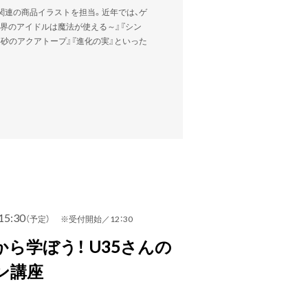
ク関連の商品イラストを担当。近年では、ゲ
界のアイドルは魔法が使える～』『シン
い砂のアクアトープ』『進化の実』といった
15:30
（予定） ※受付開始／12：30
ら学ぼう！ U35さんの
ン講座