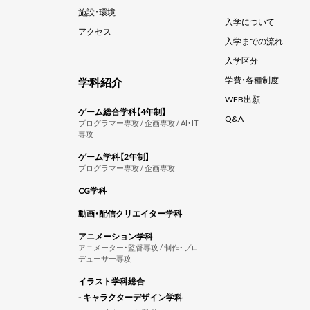
施設・環境
入学について
アクセス
入学までの流れ
入学区分
学科紹介
学費・各種制度
WEB出願
ゲーム総合学科【4年制】
Q&A
プログラマー専攻 / 企画専攻 / AI・IT
専攻
ゲーム学科【2年制】
プログラマー専攻 / 企画専攻
CG学科
動画・配信クリエイター学科
アニメーション学科
アニメーター・監督専攻 / 制作・プロ
デューサー専攻
イラスト学科総合
- キャラクターデザイン学科