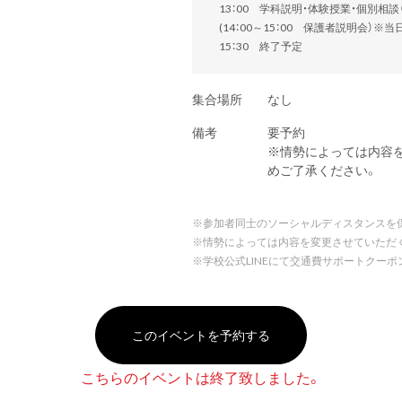
13：00 学科説明・体験授業・個別相
(14：00～15：00 保護者説明会）※
15：30 終了予定
集合場所
なし
備考
要予約
※情勢によっては内容
めご了承ください。
※
参加者同士のソーシャルディスタンスを
※
情勢によっては内容を変更させていただ
※
学校公式LINEにて交通費サポートクー
このイベントを予約する
こちらのイベントは終了致しました。