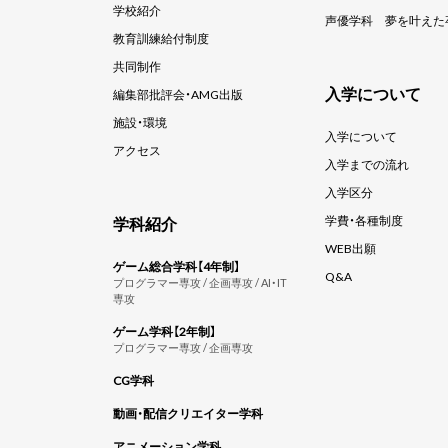
学校紹介
声優学科
夢を叶えた
教育訓練給付制度
共同制作
入学について
編集部批評会・AMG出版
施設・環境
入学について
アクセス
入学までの流れ
入学区分
学科紹介
学費・各種制度
WEB出願
ゲーム総合学科【4年制】
Q&A
プログラマー専攻 / 企画専攻 / AI・IT
専攻
ゲーム学科【2年制】
プログラマー専攻 / 企画専攻
CG学科
動画・配信クリエイター学科
アニメーション学科