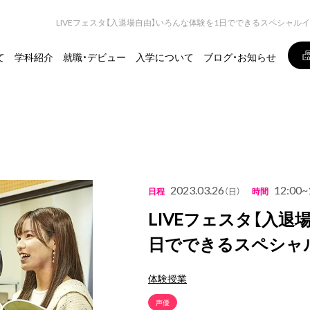
LIVEフェスタ【入退場自由】いろんな体験を1日でできるスペシャ
て
学科紹介
就職・デビュー
入学について
ブログ・お知らせ
2023.03.26
12:00~
日程
（日）
時間
LIVEフェスタ【入退
日でできるスペシャ
体験授業
声優