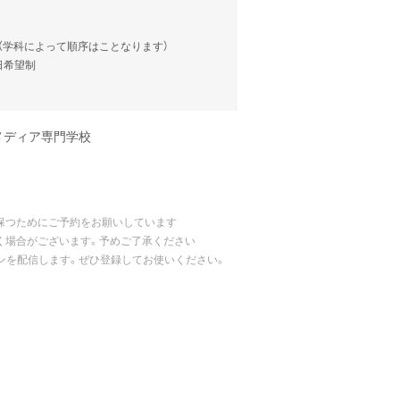
談（学科によって順序はことなります）
当日希望制
メディア専門学校
保つためにご予約をお願いしています
く場合がございます。予めご了承ください
ポンを配信します。ぜひ登録してお使いください。