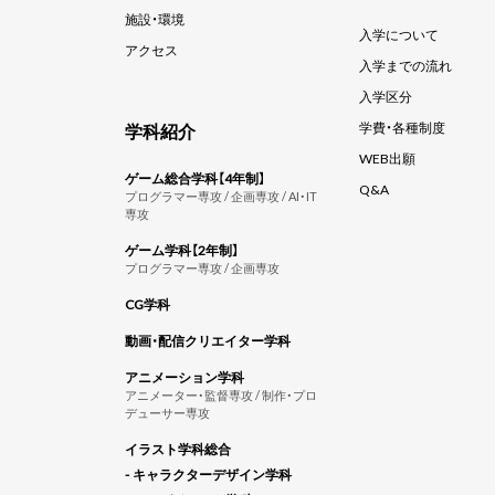
施設・環境
入学について
アクセス
入学までの流れ
入学区分
学科紹介
学費・各種制度
WEB出願
ゲーム総合学科【4年制】
Q&A
プログラマー専攻 / 企画専攻 / AI・IT
専攻
ゲーム学科【2年制】
プログラマー専攻 / 企画専攻
CG学科
動画・配信クリエイター学科
アニメーション学科
アニメーター・監督専攻 / 制作・プロ
デューサー専攻
イラスト学科総合
- キャラクターデザイン学科