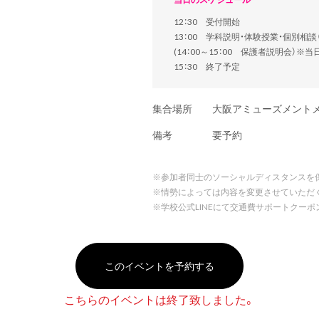
12：30 受付開始
13：00 学科説明・体験授業・個別相
(14：00～15：00 保護者説明会）※
15：30 終了予定
集合場所
大阪アミューズメント
備考
要予約
※
参加者同士のソーシャルディスタンスを
※
情勢によっては内容を変更させていただ
※
学校公式LINEにて交通費サポートクー
このイベントを予約する
こちらのイベントは終了致しました。