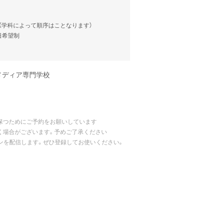
談（学科によって順序はことなります）
当日希望制
メディア専門学校
保つためにご予約をお願いしています
く場合がございます。予めご了承ください
ポンを配信します。ぜひ登録してお使いください。