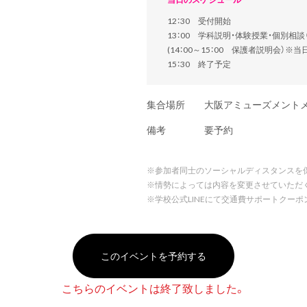
12：30 受付開始
13：00 学科説明・体験授業・個別相
(14：00～15：00 保護者説明会）※
15：30 終了予定
集合場所
大阪アミューズメント
備考
要予約
※
参加者同士のソーシャルディスタンスを
※
情勢によっては内容を変更させていただ
※
学校公式LINEにて交通費サポートクー
このイベントを予約する
こちらのイベントは終了致しました。