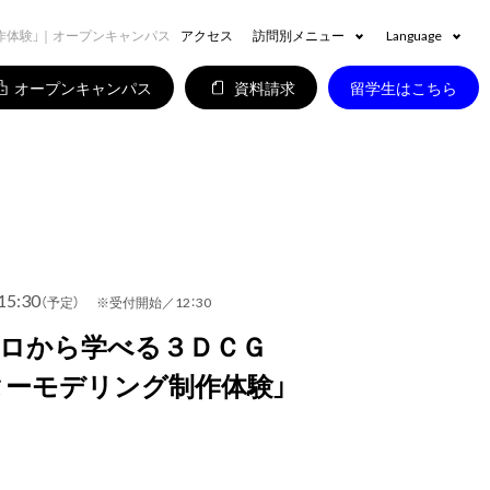
作体験」｜オープンキャンパス
アクセス
訪問別メニュー
Language
オープンキャンパス
資料請求
留学生はこちら
15:30
（予定） ※受付開始／12：30
プロから学べる３ＤＣＧ
ターモデリング制作体験」