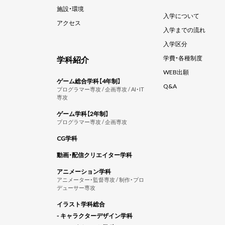
施設・環境
入学について
アクセス
入学までの流れ
入学区分
学科紹介
学費・各種制度
WEB出願
ゲーム総合学科【4年制】
Q&A
プログラマー専攻 / 企画専攻 / AI・IT
専攻
ゲーム学科【2年制】
プログラマー専攻 / 企画専攻
CG学科
動画・配信クリエイター学科
アニメーション学科
アニメーター・監督専攻 / 制作・プロ
デューサー専攻
イラスト学科総合
- キャラクターデザイン学科