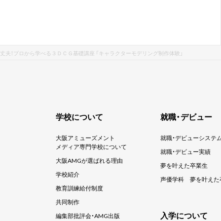
丈夫！プロから学べる３ＤＣＧ基礎講座 「キャラクターモデリング制作体験」
学校について
就職・デビュー
大阪アミューズメント
就職・デビューシステ
メディア専門学校について
就職・デビュー実績
大阪AMGが選ばれる理由
夢を叶えた卒業生
学校紹介
声優学科
夢を叶えた
教育訓練給付制度
共同制作
入学について
編集部批評会・AMG出版