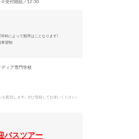
） ※受付開始／12：30
談（学科によって順序はことなります）
当日希望制
メディア専門学校
ポンを配信します。ぜひ登録してお使いください。
送迎バスツアー