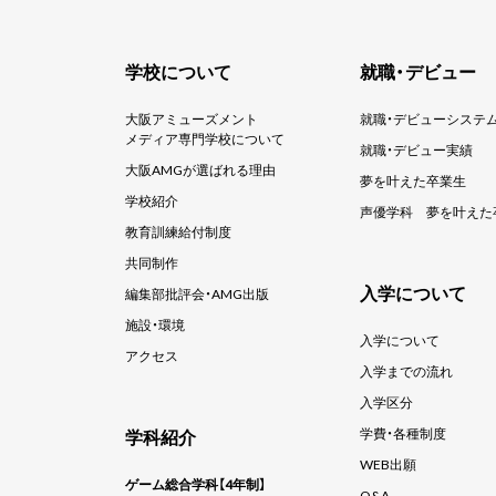
学校について
就職・デビュー
大阪アミューズメント
就職・デビューシステ
メディア専門学校について
就職・デビュー実績
大阪AMGが選ばれる理由
夢を叶えた卒業生
学校紹介
声優学科
夢を叶えた
教育訓練給付制度
共同制作
入学について
編集部批評会・AMG出版
施設・環境
入学について
アクセス
入学までの流れ
入学区分
学科紹介
学費・各種制度
WEB出願
ゲーム総合学科【4年制】
Q&A