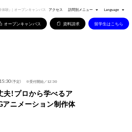
作体験」｜オープンキャンパス
アクセス
訪問別メニュー
Language
オープンキャンパス
資料請求
留学生はこちら
15:30
（予定） ※受付開始／12：30
丈夫！プロから学べるア
Gアニメーション制作体