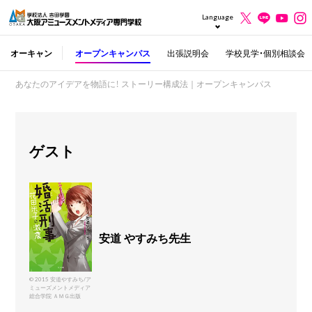
Language
オーキャン
オープンキャンパス
出張説明会
学校見学・個別相談会
あなたのアイデアを物語に！ ストーリー構成法｜オープンキャンパス
ゲスト
安道 やすみち先生
© 2015 安道やすみち/ア
ミューズメントメディア
総合学院 ＡＭＧ出版