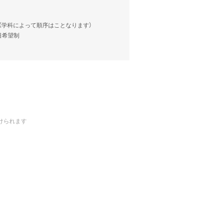
談（学科によって順序はことなります）
当日希望制
けられます