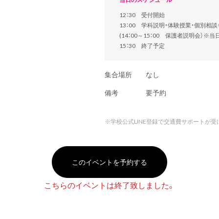
12：30 受付開始
13：00 学科説明・体験授業・個別相
(14：00～15：00 保護者説明会）※
15：30 終了予定
集合場所
なし
備考
要予約
※
学校公式LINE登録で交通費サポートが受
このイベントを予約する
こちらのイベントは終了致しました。