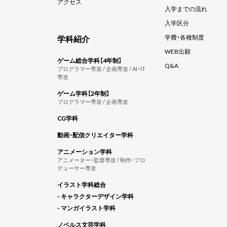
アクセス
入学までの流れ
入学区分
学科紹介
学費・各種制度
WEB出願
ゲーム総合学科【4年制】
Q&A
プログラマー専攻 / 企画専攻 / AI・IT
専攻
ゲーム学科【2年制】
プログラマー専攻 / 企画専攻
CG学科
動画・配信クリエイター学科
アニメーション学科
アニメーター・監督専攻 / 制作・プロ
デューサー専攻
イラスト学科総合
- キャラクターデザイン学科
- マンガイラスト学科
ノベルス文芸学科