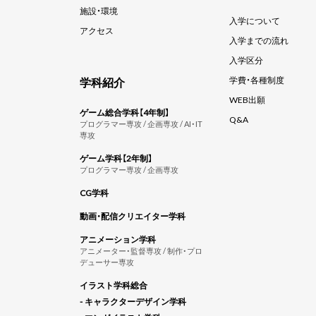
施設・環境
入学について
アクセス
入学までの流れ
入学区分
学科紹介
学費・各種制度
WEB出願
ゲーム総合学科【4年制】
Q&A
プログラマー専攻 / 企画専攻 / AI・IT
専攻
ゲーム学科【2年制】
プログラマー専攻 / 企画専攻
CG学科
動画・配信クリエイター学科
アニメーション学科
アニメーター・監督専攻 / 制作・プロ
デューサー専攻
イラスト学科総合
- キャラクターデザイン学科