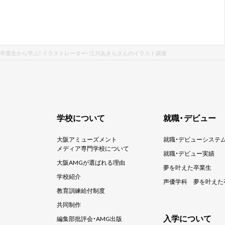
卒業生から学ぶ！ イラストレーター・江川あきらさんのイラスト講座
学校について
就職・デビュー
大阪アミューズメント
就職・デビューシステ
メディア専門学校について
就職・デビュー実績
大阪AMGが選ばれる理由
夢を叶えた卒業生
学校紹介
声優学科
夢を叶えた
教育訓練給付制度
共同制作
入学について
編集部批評会・AMG出版