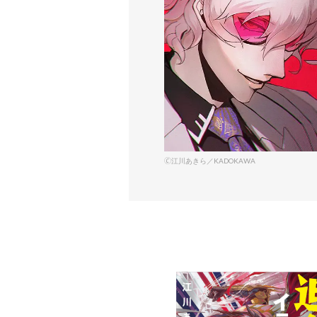
🄫江川あきら／KADOKAWA