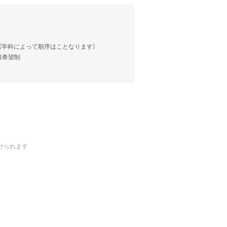
談（学科によって順序はことなります）
当日希望制
けられます