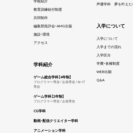
学校紹介
声優学科
夢を叶えた
教育訓練給付制度
共同制作
入学について
編集部批評会・AMG出版
施設・環境
入学について
アクセス
入学までの流れ
入学区分
学科紹介
学費・各種制度
WEB出願
ゲーム総合学科【4年制】
Q&A
プログラマー専攻 / 企画専攻 / AI・IT
専攻
ゲーム学科【2年制】
プログラマー専攻 / 企画専攻
CG学科
動画・配信クリエイター学科
アニメーション学科