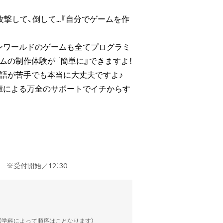
撃して、倒して...『自分でゲームを作
ンワールドのゲームも全てプログラミ
ムの制作体験が『簡単に』できますよ！
語が苦手でも本当に大丈夫ですよ♪
輩による万全のサポートでイチからす
定） ※受付開始／12：30
談（学科によって順序はことなります）