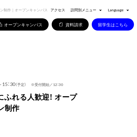
ョン制作｜オープンキャンパス
アクセス
訪問別メニュー
Language
オープンキャンパス
資料請求
留学生はこちら
～15：30
（予定） ※受付開始／12：30
にふれる人歓迎！ オープ
ン制作